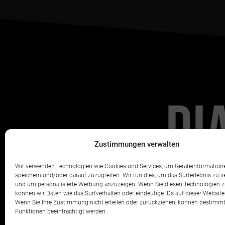
DI
Zustimmungen verwalten
Wir verwenden Technologien wie Cookies und Services, um Geräteinformation
speichern und/oder darauf zuzugreifen. Wir tun dies, um das Surferlebnis zu 
und um personalisierte Werbung anzuzeigen. Wenn Sie diesen Technologien 
Einblicke h
können wir Daten wie das Surfverhalten oder eindeutige IDs auf dieser Website 
Wenn Sie Ihre Zustimmung nicht erteilen oder zurückziehen, können bestimm
Funktionen beeinträchtigt werden.