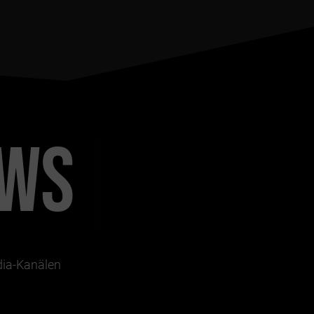
WS
|
edia-Kanälen