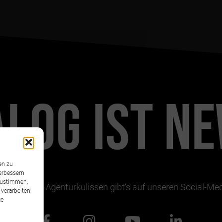
ALOG IST
NE
en zu
verbessern
zustimmen,
inter unsere Agenturkulissen gibt‘s auf unseren Social-M
verarbeiten.
te