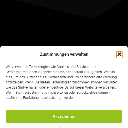
DIALOG IST
FREU
|
Zustimmungen verwalten
Wir verwenden Technologien wie Cookies und Services, um
Geräteinformationen zu speichern und/oder darauf zuzugreifen. Wir tun
Einblicke hinter unsere Agenturkulissen gibt‘s auf
dies, um das Surferlebnis zu verbessern und um personalisierte Werbung
anzuzeigen. Wenn Sie diesen Technologien zustimmen, können wir Daten
unseren Social-Media-Kanälen
wie das Surfverhalten oder eindeutige IDs auf dieser Website verarbeiten.
Wenn Sie Ihre Zustimmung nicht erteilen oder zurückziehen, können
bestimmte Funktionen beeinträchtigt werden.
Akzeptieren
IMPRESSUM
DATENSCHUTZ
COOKIES